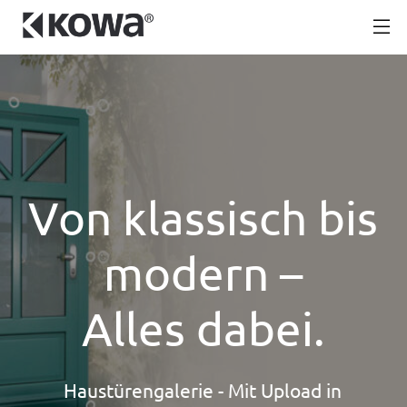
V
o
n
k
l
a
s
s
i
s
c
h
b
i
s
m
o
d
e
r
n
–
A
l
l
e
s
d
a
b
e
i
.
Haustürengalerie - Mit Upload in