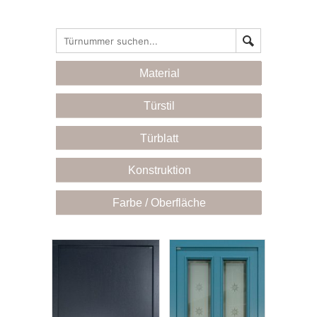
Suchen
Material
Türstil
Türblatt
Konstruktion
Farbe / Oberfläche